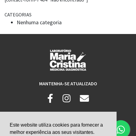
CATEGORIAS
Nenhuma categoria
MANTENHA-SE ATUALIZADO
Rua Dair Borges, nº 567 - Praia Grande-SP
Telefone: (13) 3474-5143
Este website utiliza cookies para fornecer a
melhor experiência aos seus visitantes.
© Laboratório Maria Cristina.